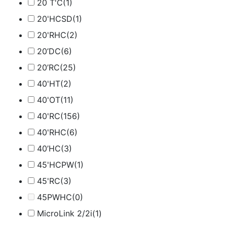
20 T'C
(1)
20'HCSD
(1)
20'RHC
(2)
20’DC
(6)
20’RC
(25)
40'HT
(2)
40'OT
(11)
40'RC
(156)
40'RHC
(6)
40’HC
(3)
45'HCPW
(1)
45'RC
(3)
45PWHC
(0)
MicroLink 2/2i
(1)