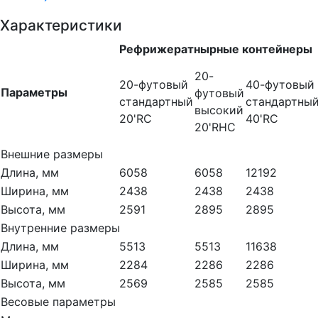
Характеристики
Рефрижератнырные контейнеры
20-
20-футовый
40-футовый
Параметры
футовый
стандартный
стандартны
высокий
20'RC
40'RC
20'RHC
Внешние размеры
Длина, мм
6058
6058
12192
Ширина, мм
2438
2438
2438
Высота, мм
2591
2895
2895
Внутренние размеры
Длина, мм
5513
5513
11638
Ширина, мм
2284
2286
2286
Высота, мм
2569
2585
2585
Весовые параметры