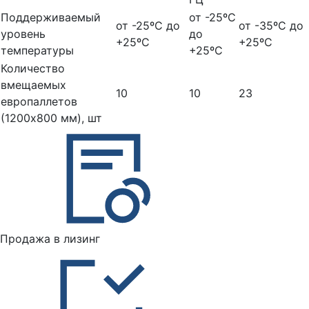
Поддерживаемый
от -25ºС
от -25ºС до
от -35ºС до
уровень
до
+25ºС
+25ºС
температуры
+25ºС
Количество
вмещаемых
10
10
23
европаллетов
(1200х800 мм), шт
Продажа в лизинг