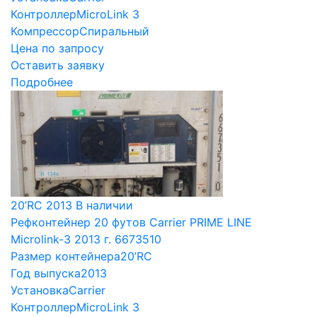
Контроллер
MicroLink 3
Компрессор
Спиральный
Цена по запросу
Оставить заявку
Подробнее
20’RC
2013
В наличии
Рефконтейнер 20 футов Carrier PRIME LINE
Microlink-3 2013 г. 6673510
Размер контейнера
20’RC
Год выпуска
2013
Установка
Carrier
Контроллер
MicroLink 3