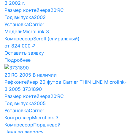
3 2002 г.
Размер контейнера
20’RC
Год выпуска
2002
Установка
Carrier
Модель
MicroLink 3
Компрессор
Scroll (спиральный)
от
824 000
₽
Оставить заявку
Подробнее
20’RC
2005
В наличии
Рефконтейнер 20 футов Carrier THIN LINE Microlink-
3 2005 3731890
Размер контейнера
20’RC
Год выпуска
2005
Установка
Carrier
Контроллер
MicroLink 3
Компрессор
Поршневой
Цена по запросу