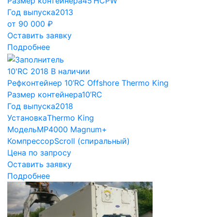
Размер контейнера
45’HCPW
Год выпуска
2013
от
90 000
₽
Оставить заявку
Подробнее
10'RC
2018
В наличии
Рефконтейнер 10’RC Offshore Thermo King
Размер контейнера
10’RC
Год выпуска
2018
Установка
Thermo King
Модель
МР4000 Magnum+
Компрессор
Scroll (спиральный)
Цена по запросу
Оставить заявку
Подробнее