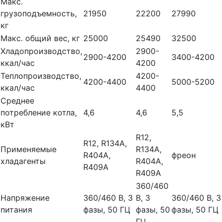
Макс.
грузоподъемность,
21950
22200
27990
кг
Макс. общий вес, кг
25000
25490
32500
Хладопроизводство,
2900-
2900-4200
3400-4200
ккал/час
4200
Теплопроизводство,
4200-
4200-4400
5000-5200
ккал/час
4400
Среднее
потребление котла,
4,6
4,6
5,5
кВт
R12,
R12, R134A,
Применяемые
R134A,
R404A,
фреон
хладагенты
R404A,
R409A
R409A
360/460
Напряжение
360/460 B, 3
B, 3
360/460 B, 3
питания
фазы, 50 ГЦ
фазы, 50
фазы, 50 ГЦ
ГЦ