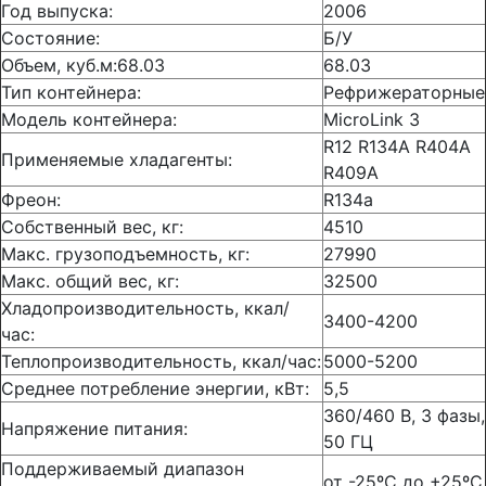
Год выпуска:
2006
Состояние:
Б/У
Объем, куб.м:68.03
68.03
Тип контейнера:
Рефрижераторные
Модель контейнера:
MicroLink 3
R12 R134A R404A
Применяемые хладагенты:
R409A
Фреон:
R134a
Собственный вес, кг:
4510
Макс. грузоподъемность, кг:
27990
Макс. общий вес, кг:
32500
Хладопроизводительность, ккал/
3400-4200
час:
Теплопроизводительность, ккал/час:
5000-5200
Среднее потребление энергии, кВт:
5,5
360/460 B, 3 фазы,
Напряжение питания:
50 ГЦ
Поддерживаемый диапазон
от -25ºС до +25ºС