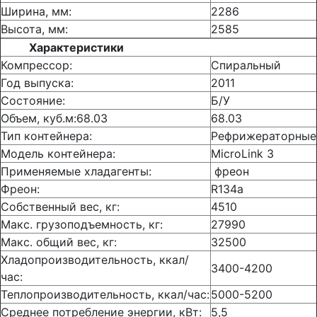
Ширина, мм:
2286
Высота, мм:
2585
Характеристики
Компрессор:
Спиральный
Год выпуска:
2011
Состояние:
Б/У
Объем, куб.м:68.03
68.03
Тип контейнера:
Рефрижераторные
Модель контейнера:
MicroLink 3
Применяемые хладагенты:
фреон
Фреон:
R134a
Собственный вес, кг:
4510
Макс. грузоподъемность, кг:
27990
Макс. общий вес, кг:
32500
Хладопроизводительность, ккал/
3400-4200
час:
Теплопроизводительность, ккал/час:
5000-5200
Среднее потребление энергии, кВт:
5,5