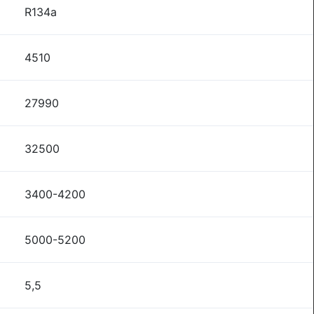
R134a
4510
27990
32500
3400-4200
5000-5200
5,5