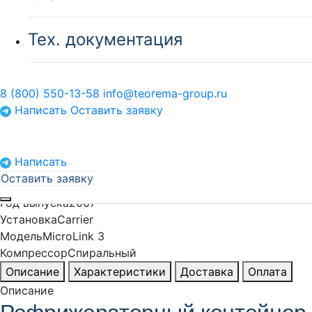
Тех. документация
В наличии
8 (800) 550-13-58
info@teorema-group.ru
Рефконтейнер 40 футов Carrier ELIT 
Написать
Оставить заявку
Цена по запросу
Написать
Отправить запрос
Оставить заявку
Размер контейнера
40’RC
Год выпуска
2007
Установка
Carrier
Модель
MicroLink 3
Компрессор
Спиральный
Описание
Характеристики
Доставка
Оплата
Описание